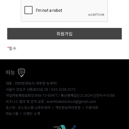
*
필수
따능
대표 : 최창현(따능이-따뜻한 능력자)
서울시 강남구 선릉로92길 28 / 010-3236-5271
사업자등록번호확인:898-75-00477
/ 통신판매업신고:2024-인천서구-0398
비즈니스 협의 및 강의 요청 : warmtalentschool@gmail.com
호스팅 : 코스모스팜 소프트웨어 ㅣ
개인정보처리방침
ㅣ
이용약관
따능그룹
ㅣ
브랜드 소개