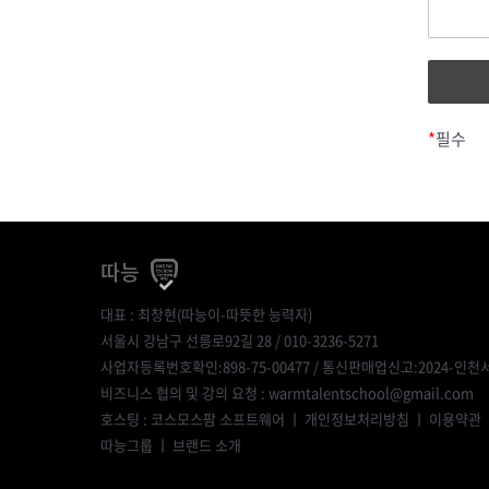
*
필수
따능
대표 : 최창현(따능이-따뜻한 능력자)
서울시 강남구 선릉로92길 28 / 010-3236-5271
사업자등록번호확인:898-75-00477
/ 통신판매업신고:2024-인천서
비즈니스 협의 및 강의 요청 : warmtalentschool@gmail.com
호스팅 : 코스모스팜 소프트웨어 ㅣ
개인정보처리방침
ㅣ
이용약관
따능그룹
ㅣ
브랜드 소개