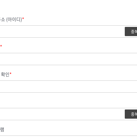
소 (아이디)
*
중
*
 확인
*
중
램