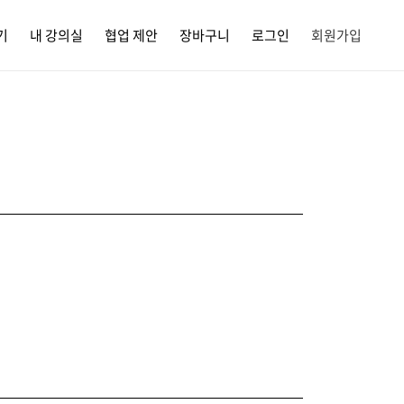
기
내 강의실
협업 제안
장바구니
로그인
회원가입