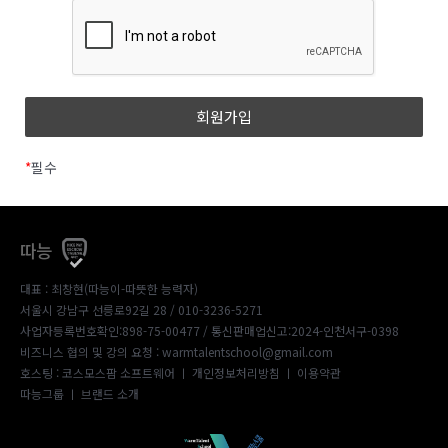
*
필수
따능
대표 : 최창현(따능이-따뜻한 능력자)
서울시 강남구 선릉로92길 28 / 010-3236-5271
사업자등록번호확인:898-75-00477
/ 통신판매업신고:2024-인천서구-0398
비즈니스 협의 및 강의 요청 : warmtalentschool@gmail.com
호스팅 : 코스모스팜 소프트웨어 ㅣ
개인정보처리방침
ㅣ
이용약관
따능그룹
ㅣ
브랜드 소개