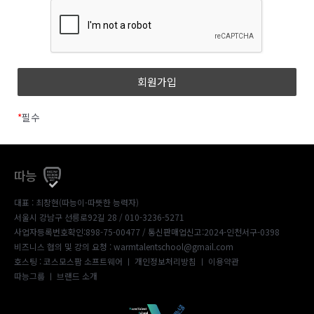
*
필수
따능
대표 : 최창현(따능이-따뜻한 능력자)
서울시 강남구 선릉로92길 28 / 010-3236-5271
사업자등록번호확인:898-75-00477
/ 통신판매업신고:2024-인천서구-0398
비즈니스 협의 및 강의 요청 : warmtalentschool@gmail.com
호스팅 : 코스모스팜 소프트웨어 ㅣ
개인정보처리방침
ㅣ
이용약관
따능그룹
ㅣ
브랜드 소개