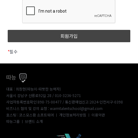
*
필수
따능
대표 : 최창현(따능이-따뜻한 능력자)
서울시 강남구 선릉로92길 28 / 010-3236-5271
사업자등록번호확인:898-75-00477
/ 통신판매업신고:2024-인천서구-0398
비즈니스 협의 및 강의 요청 : warmtalentschool@gmail.com
호스팅 : 코스모스팜 소프트웨어 ㅣ
개인정보처리방침
ㅣ
이용약관
따능그룹
ㅣ
브랜드 소개