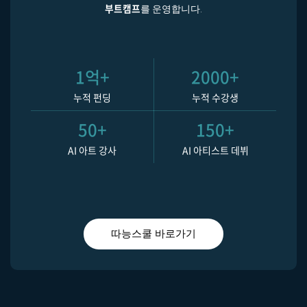
부트캠프
를 운영합니다.
1억+
2000+
누적 펀딩
누적 수강생
50+
150+
AI 아트 강사
AI 아티스트 데뷔
따능스쿨 바로가기