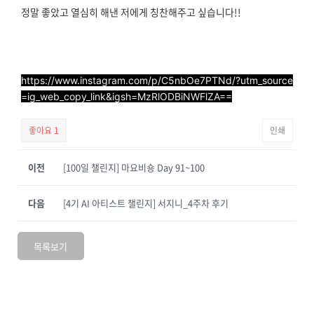
정말 좋았고 열심히 해낸 저에게 칭찬해주고 싶습니다!!
https://www.instagram.com/p/C5nbOe7PTNd/?utm_source
=ig_web_copy_link&igsh=MzRlODBiNWFlZA==
좋아요
1
인쇄
이전
[100일 챌린지] 마요비숑 Day 91~100
다음
[4기 AI 아티스트 챌린지] 서지니_4주차 후기
목록보기