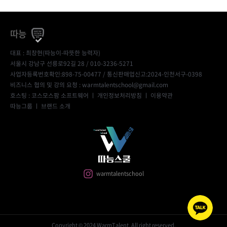
따능
대표 : 최창현(따능이-따뜻한 능력자)
서울시 강남구 선릉로92길 28 / 010-3236-5271
사업자등록번호확인:898-75-00477
/ 통신판매업신고:2024-인천서구-0398
비즈니스 협의 및 강의 요청 : warmtalentschool@gmail.com
호스팅 : 코스모스팜 소프트웨어 ㅣ
개인정보처리방침
ㅣ
이용약관
따능그룹
ㅣ
브랜드 소개
warmtalentschool
Copyright © 2024 WarmTalent. All right reserved.