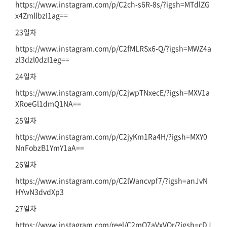
https://www.instagram.com/p/C2ch-s6R-8s/?igsh=MTdlZG
x4ZmllbzI1ag==
23일차
https://www.instagram.com/p/C2fMLRSx6-Q/?igsh=MWZ4a
zl3dzl0dzI1eg==
24일차
https://www.instagram.com/p/C2jwpTNxecE/?igsh=MXV1a
XRoeGl1dmQ1NA==
25일차
https://www.instagram.com/p/C2jyKm1Ra4H/?igsh=MXY0
NnFobzB1YmY1aA==
26일차
https://www.instagram.com/p/C2lWancvpf7/?igsh=anJvN
HYwN3dvdXp3
27일차
https://www.instagram.com/reel/C2mQ7aVxVOr/?igsh=cDJ