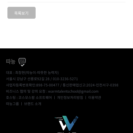
목록보기
따능
대표 : 최창현(따능이-따뜻한 능력자)
서울시 강남구 선릉로92길 28 / 010-3236-5271
사업자등록번호확인:898-75-00477
/ 통신판매업신고:2024-인천서구-0398
비즈니스 협의 및 강의 요청 : warmtalentschool@gmail.com
호스팅 : 코스모스팜 소프트웨어 ㅣ
개인정보처리방침
ㅣ
이용약관
따능그룹
ㅣ
브랜드 소개