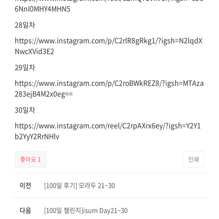
6NnI0MHY4MHN5
28일차
https://www.instagram.com/p/C2rlR8gRkg1/?igsh=N2lqdX
NwcXVid3E2
29일차
https://www.instagram.com/p/C2roBWkREZ8/?igsh=MTAza
283ejB4M2x0eg==
30일차
https://www.instagram.com/reel/C2rpAXrx6ey/?igsh=Y2Y1
b2YyY2RrNHlv
좋아요
1
인쇄
이전
[100일 후기] 모라두 21~30
다음
[100일 챌린지]isum Day21~30