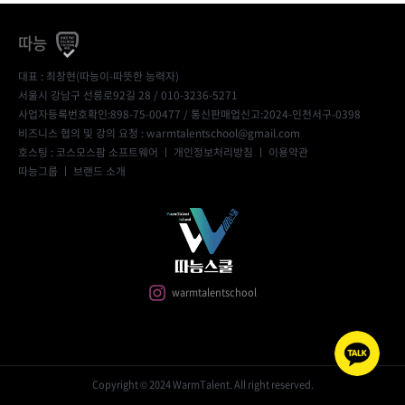
따능
대표 : 최창현(따능이-따뜻한 능력자)
서울시 강남구 선릉로92길 28 / 010-3236-5271
사업자등록번호확인:898-75-00477
/ 통신판매업신고:2024-인천서구-0398
비즈니스 협의 및 강의 요청 : warmtalentschool@gmail.com
호스팅 : 코스모스팜 소프트웨어 ㅣ
개인정보처리방침
ㅣ
이용약관
따능그룹
ㅣ
브랜드 소개
warmtalentschool
Copyright © 2024 WarmTalent. All right reserved.