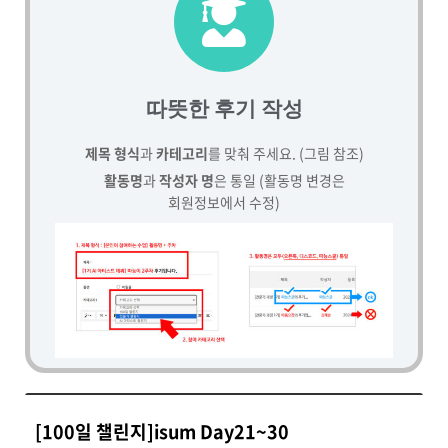
따뜻한 후기 작성
제목 형식
과
카테고리
를 맞춰 주세요. (그림 참조)
활동명
과
작성자 명
은 통일 (활동명 변경은
회원정보에서 수정)
[100일 챌린지]isum Day21~30