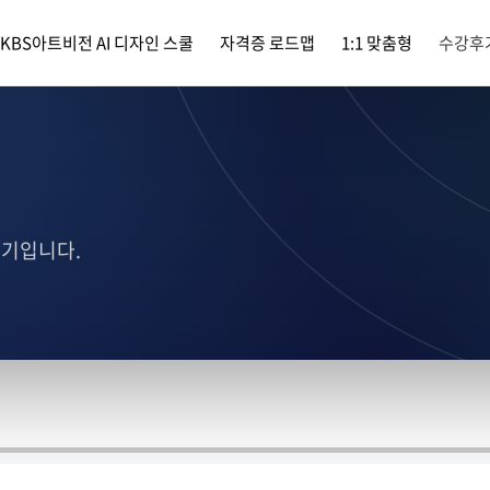
KBS아트비전 AI 디자인 스쿨
자격증 로드맵
1:1 맞춤형
수강후
후기입니다.