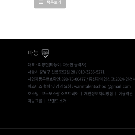
목록보기
따능
대표 : 최창현(따능이-따뜻한 능력자)
서울시 강남구 선릉로92길 28 / 010-3236-5271
사업자등록번호확인:898-75-00477
/ 통신판매업신고:2024-인천서
비즈니스 협의 및 강의 요청 : warmtalentschool@gmail.com
호스팅 : 코스모스팜 소프트웨어 ㅣ
개인정보처리방침
ㅣ
이용약관
따능그룹
ㅣ
브랜드 소개