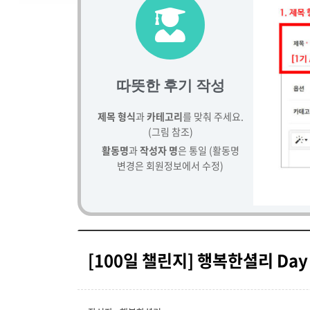
따뜻한 후기 작성
제목 형식
과
카테고리
를 맞춰 주세요.
(그림 참조)
활동명
과
작성자 명
은 통일 (활동명
변경은 회원정보에서 수정)
[100일 챌린지] 행복한셜리 Day