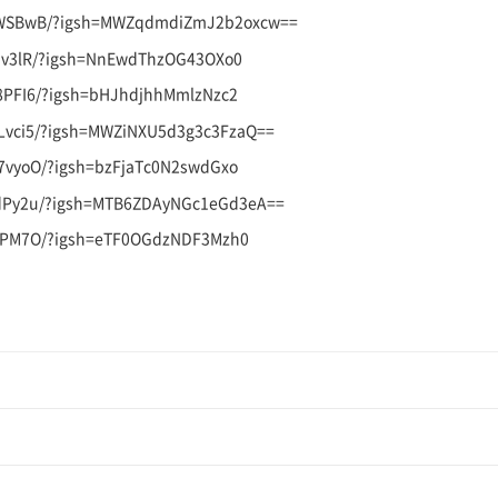
R6fWSBwB/?igsh=MWZqdmdiZmJ2b2oxcw==
lK9v3lR/?igsh=NnEwdThzOG43OXo0
n8PFI6/?igsh=bHJhdjhhMmlzNzc2
PSLvci5/?igsh=MWZiNXU5d3g3c3FzaQ==
57vyoO/?igsh=bzFjaTc0N2swdGxo
XrdPy2u/?igsh=MTB6ZDAyNGc1eGd3eA==
f9NPM7O/?igsh=eTF0OGdzNDF3Mzh0