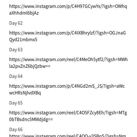
https://www.instagram.com/p/C4H97GCywYx/?igsh=OWhq
aXhhdml6bjAz
Day 62
https://www.instagram.com/p/C4IXBhrylzf/?igsh=OGJnaG
Qyd21mbmx5
Day 63
https://www.instagram.com/reel/C4MeOh5ytf2/?igsh=MWh
la2pvZnZ6bjQzbw==
Day 64
https://www.instagram.com/p/C4NGd2mS_JS/?igsh=aWc
wcHRsNjlvdXBq
Day 65
https://www.instagram.com/reel/C4O5FZcy8Eh/?igsh=MTg
0bTBsdnc5MWdjdg==
Day 66
https://www.instagram.com/reel/C4QQ-v3SBq5/?igsh=Nm