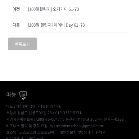
이전
[100일챌린지] 오지가이 61-70
다음
[100일 챌린지] 제이비 Day 61~70
목록보기
따능
대표 : 최창현(따능이-따뜻한 능력자)
서울시 강남구 선릉로92길 28 / 010-3236-5271
사업자등록번호확인:898-75-00477
/ 통신판매업신고:2024-인천서구-0398
비즈니스 협의 및 강의 요청 : warmtalentschool@gmail.com
호스팅 : 코스모스팜 소프트웨어 ㅣ
개인정보처리방침
ㅣ
이용약관
따능그룹
ㅣ
브랜드 소개