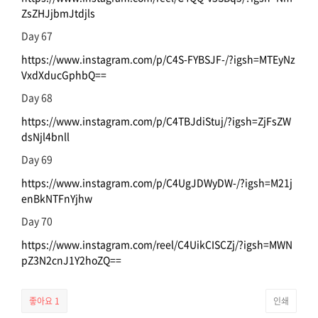
ZsZHJjbmJtdjls
Day 67
https://www.instagram.com/p/C4S-FYBSJF-/?igsh=MTEyNz
VxdXducGphbQ==
Day 68
https://www.instagram.com/p/C4TBJdiStuj/?igsh=ZjFsZW
dsNjl4bnll
Day 69
https://www.instagram.com/p/C4UgJDWyDW-/?igsh=M21j
enBkNTFnYjhw
Day 70
https://www.instagram.com/reel/C4UikCISCZj/?igsh=MWN
pZ3N2cnJ1Y2hoZQ==
좋아요
1
인쇄