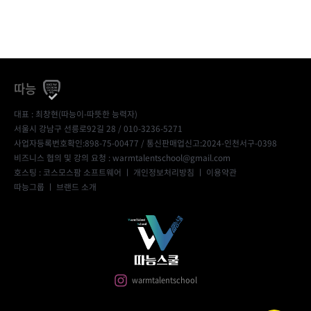
따능
대표 : 최창현(따능이-따뜻한 능력자)
서울시 강남구 선릉로92길 28 / 010-3236-5271
사업자등록번호확인:898-75-00477
/ 통신판매업신고:2024-인천서구-0398
비즈니스 협의 및 강의 요청 : warmtalentschool@gmail.com
호스팅 : 코스모스팜 소프트웨어 ㅣ
개인정보처리방침
ㅣ
이용약관
따능그룹
ㅣ
브랜드 소개
warmtalentschool