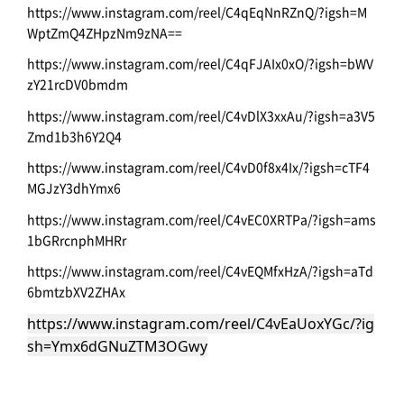
https://www.instagram.com/reel/C4qEqNnRZnQ/?igsh=M
WptZmQ4ZHpzNm9zNA==
https://www.instagram.com/reel/C4qFJAIx0xO/?igsh=bWV
zY21rcDV0bmdm
https://www.instagram.com/reel/C4vDlX3xxAu/?igsh=a3V5
Zmd1b3h6Y2Q4
https://www.instagram.com/reel/C4vD0f8x4Ix/?igsh=cTF4
MGJzY3dhYmx6
https://www.instagram.com/reel/C4vEC0XRTPa/?igsh=ams
1bGRrcnphMHRr
https://www.instagram.com/reel/C4vEQMfxHzA/?igsh=aTd
6bmtzbXV2ZHAx
https://www.instagram.com/reel/C4vEaUoxYGc/?ig
sh=Ymx6dGNuZTM3OGwy