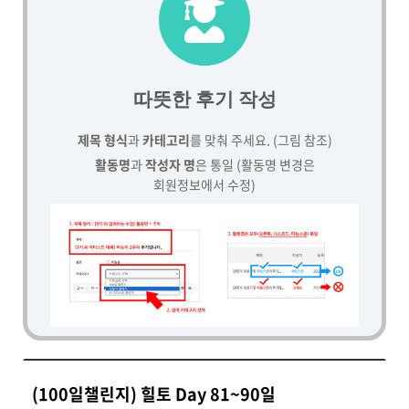
따뜻한 후기 작성
제목 형식
과
카테고리
를 맞춰 주세요. (그림 참조)
활동명
과
작성자 명
은 통일 (활동명 변경은
회원정보에서 수정)
(100일챌린지) 힐토 Day 81~90일