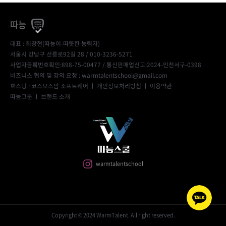
따능
대표 : 최창현(따능이-따뜻한 능력자)
서울시 강남구 선릉로92길 28 / 010-3236-5271
사업자등록번호확인:898-75-00477
/ 통신판매업신고:2024-인천서구-0398
비즈니스 협의 및 강의 요청 : warmtalentschool@gmail.com
호스팅 : 코스모스팜 소프트웨어 ㅣ
개인정보처리방침
ㅣ
이용약관
따능그룹
ㅣ
브랜드 소개
warmtalentschool
Copyright © 2024 WarmTalent. All right reserved.