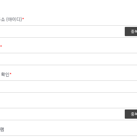
소 (아이디)
*
중
*
 확인
*
중
램