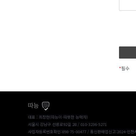
*
필수
따능
대표 : 최창현(따능이-따뜻한 능력자)
서울시 강남구 선릉로92길 28 / 010-3236-5271
사업자등록번호확인:898-75-00477
/ 통신판매업신고:2024-인천서